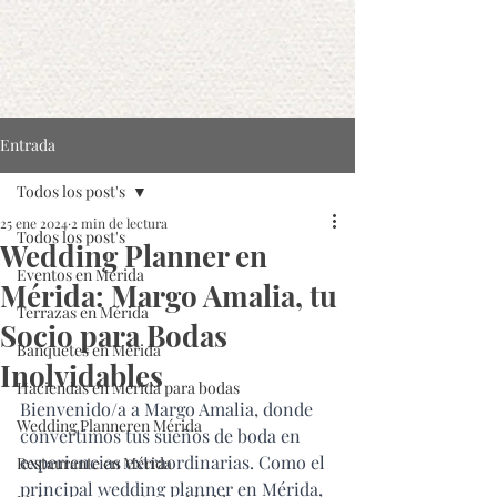
Entrada
Todos los post's
25 ene 2024
2 min de lectura
Todos los post's
Wedding Planner en
Eventos en Mérida
Mérida: Margo Amalia, tu
Terrazas en Mérida
Socio para Bodas
Banquetes en Mérida
Inolvidables
Haciendas en Mérida para bodas
Bienvenido/a a Margo Amalia, donde 
Wedding Planneren Mérida
convertimos tus sueños de boda en 
experiencias extraordinarias. Como el 
Restaurante en Mérida
principal 
wedding planner en Mérida,