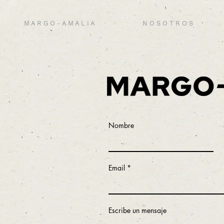
M A R G O - A M A L I A
N O S O T R O S
Nombre
Email
Escribe un mensaje