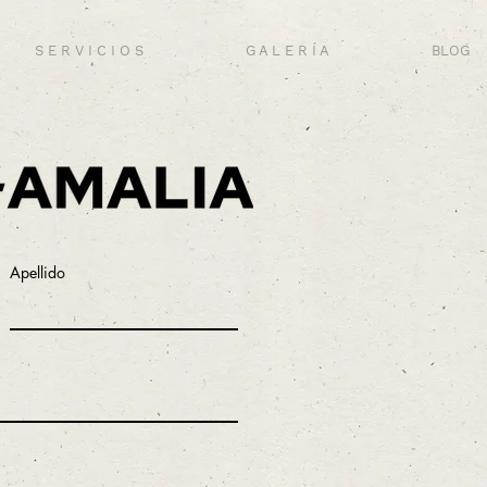
S E R V I C I O S
G A L E R Í A
BLOG
Apellido