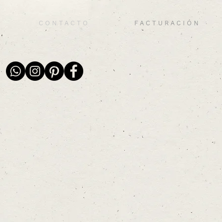
C O N T A C T O
F A C T U R A C I Ó N