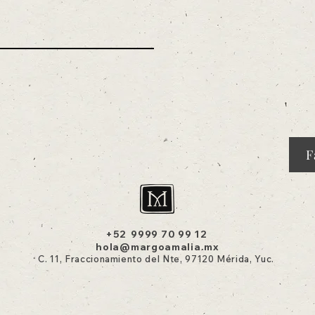
F
+52 9999 70 99 12
hola@margoamalia.mx
C
. 11, Fraccionamiento del Nte, 97120 Mérida, Yuc.