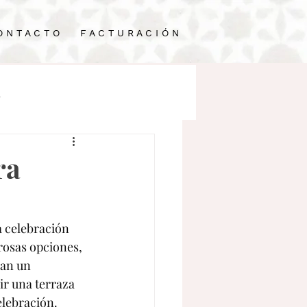
O N T A C T O
F A C T U R A C I Ó N
a
n Mérida
ra
 celebración 
rosas opciones, 
an un 
ir una terraza 
elebración.