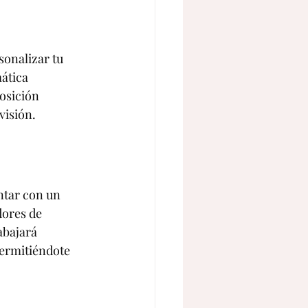
sonalizar tu 
ática 
osición 
visión.
ntar con un 
dores de 
abajará 
permitiéndote 