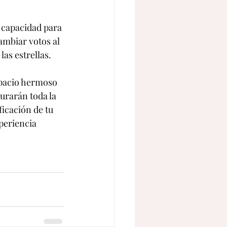
u capacidad para 
ambiar votos al 
as estrellas. 
spacio hermoso 
urarán toda la 
ficación de tu 
periencia 