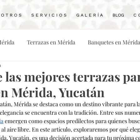
 O T R O S
S E R V I C I O S
G A L E R Í A
BLOG
C 
Mérida
Terrazas en Mérida
Banquetes en Mérid
a
odas
Wedding Planneren Mérida
Restaurante e
 las mejores terrazas pa
en Mérida, Yucatán
rida
atán, Mérida se destaca como un destino vibrante para la
 elegancia se encuentra con la tradición. Entre sus nume
da
 emergen como espacios predilectos para quienes busc
al aire libre. En este artículo, exploraremos por qué eleg
da, Yucatán, es una decisión acertada para tu próxima c