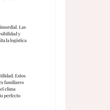
imordial. Las 
ibilidad y 
a la logística 
ilidad. Estos 
s familiares 
el clima 
o perfecto 