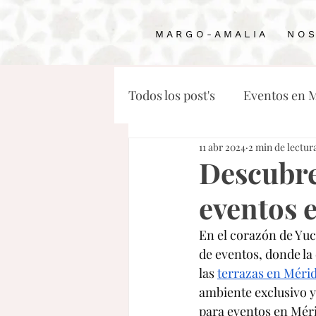
M A R G O - A M A L I A
N O S
Todos los post's
Eventos en 
11 abr 2024
2 min de lectur
Haciendas en Mérida para b
Descubre
eventos 
Mejores restaurantes en Mé
En el corazón de Yuc
de eventos, donde la
las 
terrazas en Méri
ambiente exclusivo y 
para eventos en Méri