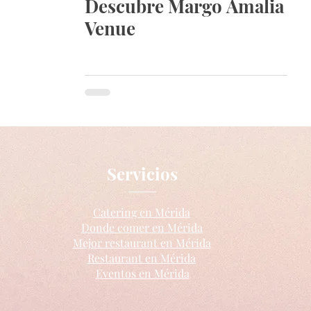
Descubre Margo Amalia
Venue
Servicios
Catering en Mérida
Donde comer en Mérida
Mejor restaurant en Mérida
Restaurant en Mérida
Eventos en Mérida