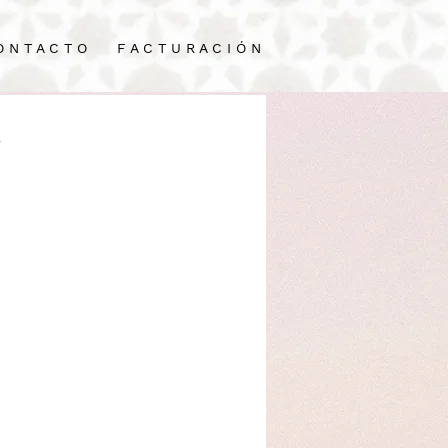
O N T A C T O
F A C T U R A C I Ó N
a
n Mérida