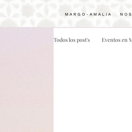
M A R G O - A M A L I A
N O S
Todos los post's
Eventos en 
Haciendas en Mérida para b
Mejores restaurantes en Mé