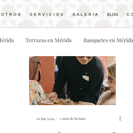
 O T R O S
S E R V I C I O S
G A L E R Í A
BLOG
C 
Mérida
Terrazas en Mérida
Banquetes en Mérid
odas
Wedding Planneren Mérida
Restaurante e
rida
20 jun 2024
2 min de lectura